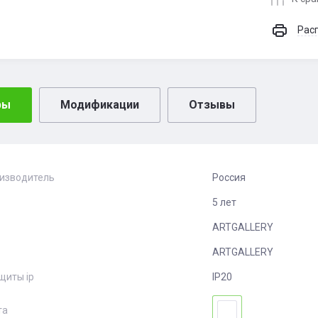
Рас
ры
Модификации
Отзывы
оизводитель
Россия
5 лет
ARTGALLERY
ARTGALLERY
щиты ip
IP20
та