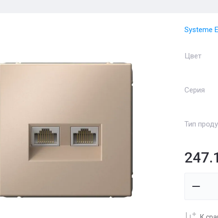
Systeme El
Цвет
Серия
Тип проду
247.
К ср