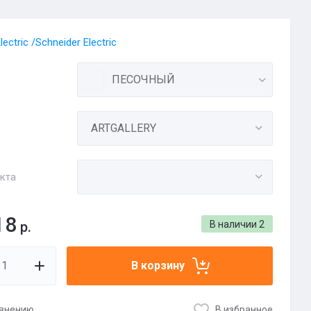
ectric /Schneider Electric
ПЕСОЧНЫЙ
кта
18
р.
В наличии
2
В корзину
авнению
В избранное