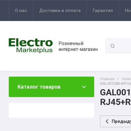
О нас
Доставка и оплата
Гарантия
Но
Розничный
интернет-магазин
Главная
/
Элек
GAL001288 ARTGA
Каталог товаров
GAL001
RJ45+R
Предыд