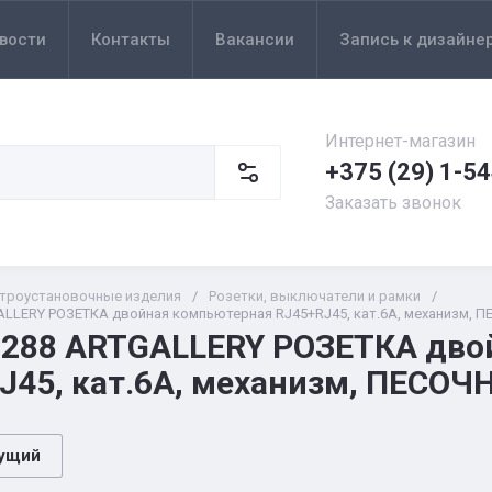
вости
Контакты
Вакансии
Запись к дизайне
Интернет-магазин
+375 (29) 1-5
Заказать звонок
троустановочные изделия
/
Розетки, выключатели и рамки
/
LLERY РОЗЕТКА двойная компьютерная RJ45+RJ45, кат.6А, механизм, 
288 ARTGALLERY РОЗЕТКА дво
J45, кат.6А, механизм, ПЕСО
ущий