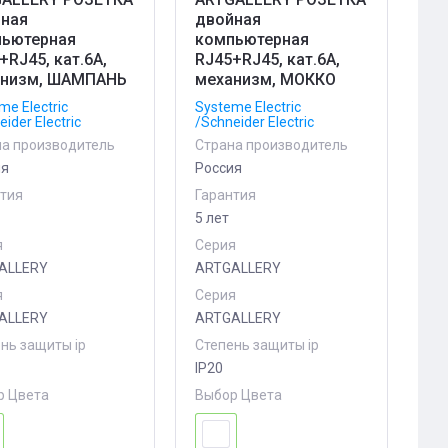
ная
двойная
ьютерная
компьютерная
+RJ45, кат.6А,
RJ45+RJ45, кат.6А,
анизм, ШАМПАНЬ
механизм, МОККО
me Electric
Systeme Electric
ider Electric
/Schneider Electric
на производитель
Страна производитель
ия
Россия
нтия
Гарантия
5 лет
я
Серия
ALLERY
ARTGALLERY
я
Серия
ALLERY
ARTGALLERY
нь защиты ip
Степень защиты ip
IP20
р Цвета
Выбор Цвета