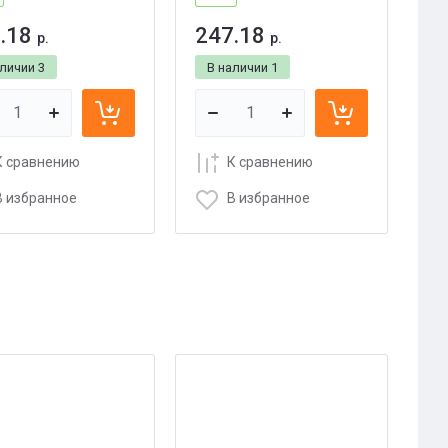
.18
247.18
р.
р.
аличии
3
В наличии
1
К сравнению
К сравнению
В избранное
В избранное