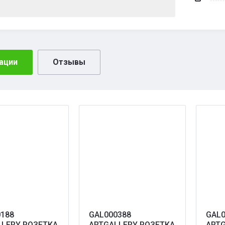
ации
Отзывы
188
GAL000388
GAL0
LLERY РОЗЕТКА
ARTGALLERY РОЗЕТКА
ARTG