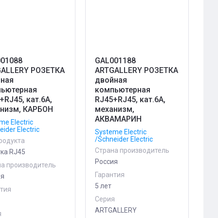
01088
GAL001188
ALLERY РОЗЕТКА
ARTGALLERY РОЗЕТКА
ная
двойная
ьютерная
компьютерная
+RJ45, кат.6А,
RJ45+RJ45, кат.6А,
низм, КАРБОН
механизм,
АКВАМАРИН
me Electric
ider Electric
Systeme Electric
/Schneider Electric
родукта
Страна производитель
ка RJ45
Россия
на производитель
Гарантия
ия
5 лет
нтия
Серия
ARTGALLERY
я