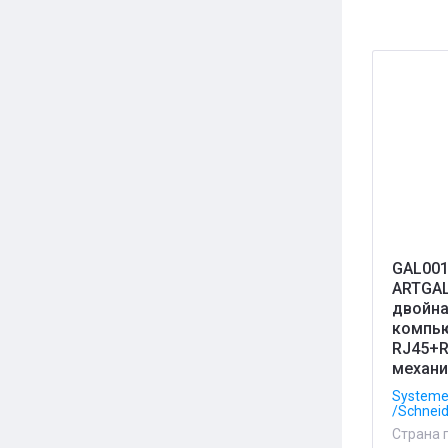
GAL001
ARTGA
двойн
компь
RJ45+R
механ
Systeme 
/Schneid
Страна 