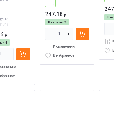
247
247.18
р.
В н
дукта
В наличии
2
 RJ45
56
р.
чии
4
К сравнению
В избранное
равнению
збранное