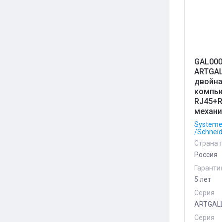
GAL000
ARTGA
двойн
компь
RJ45+R
механи
Systeme 
/Schneid
Страна 
Россия
Гаранти
5 лет
Серия
ARTGAL
Серия