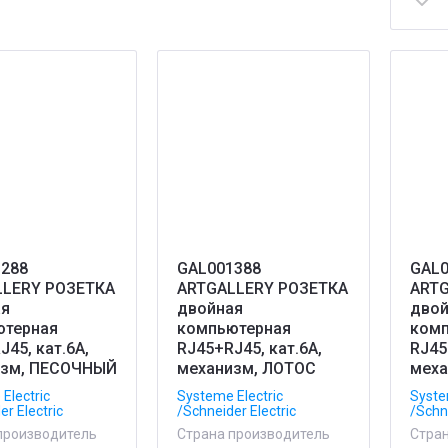
288
GAL001388
GAL0
LLERY РОЗЕТКА
ARTGALLERY РОЗЕТКА
ARTG
ая
двойная
двой
ютерная
компьютерная
комп
J45, кат.6А,
RJ45+RJ45, кат.6А,
RJ45
изм, ПЕСОЧНЫЙ
механизм, ЛОТОС
меха
Electric
Systeme Electric
Syste
er Electric
/Schneider Electric
/Schne
производитель
Страна производитель
Стра