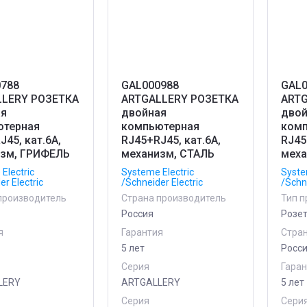
788
GAL000988
GAL0
LLERY РОЗЕТКА
ARTGALLERY РОЗЕТКА
ARTG
ая
двойная
двой
ютерная
компьютерная
комп
J45, кат.6А,
RJ45+RJ45, кат.6А,
RJ45
зм, ГРИФЕЛЬ
механизм, СТАЛЬ
меха
Electric
Systeme Electric
Syste
er Electric
/Schneider Electric
/Schne
производитель
Страна производитель
Тип п
Россия
Розет
я
Гарантия
Стра
5 лет
Росс
Серия
Гара
LERY
ARTGALLERY
5 лет
Серия
Сери