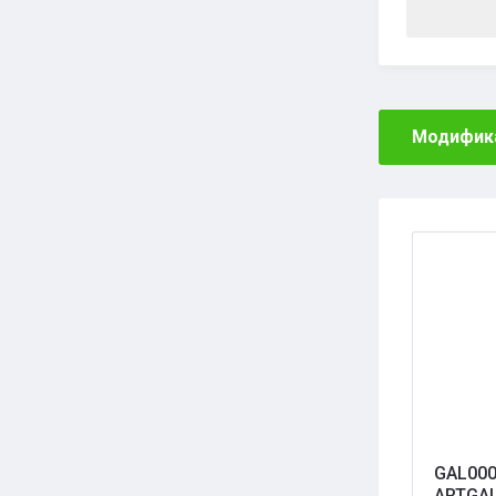
Модифик
GAL000
ARTGA