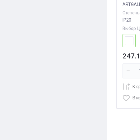
ARTGAL
Степень
IP20
Выбор Ц
247.
К с
В и