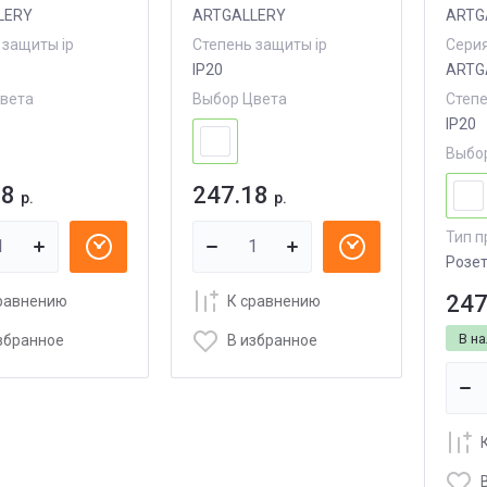
LERY
ARTGALLERY
ARTG
 защиты ip
Степень защиты ip
Сери
IP20
ARTG
вета
Выбор Цвета
Степе
IP20
Выбо
18
247.18
р.
р.
Тип п
Розет
247
равнению
К сравнению
В н
збранное
В избранное