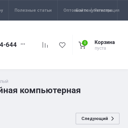
ру
Полезные статьи
Оптовым покупателям
Войти
Регистрация
Корзина
0
44-644
пуста
БЕЛЫЙ
йная компьютерная
Следующий