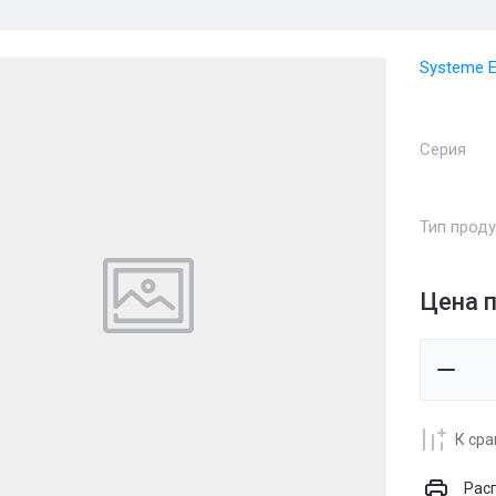
Systeme El
Серия
Тип проду
Цена п
К ср
Рас