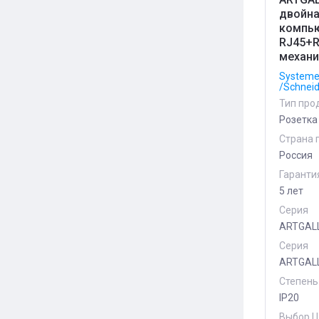
двойн
компь
RJ45+R
механи
Systeme 
/Schneid
Тип про
Розетка
Страна 
Россия
Гаранти
5 лет
Серия
ARTGAL
Серия
ARTGAL
Степень
IP20
Выбор Ц