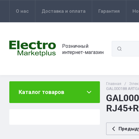
О нас
Доставка и оплата
Гарантия
Но
Розничный
интернет-магазин
Главная
/
Элек
GAL000188 ARTGA
Каталог товаров
GAL000
RJ45+R
Предыд