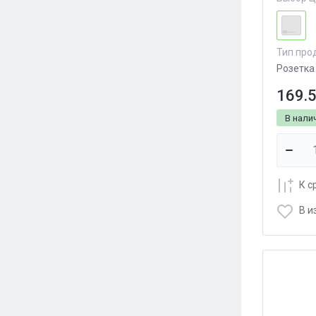
Тип про
Розетка
169.
В нали
К с
В и