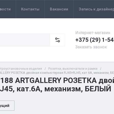
вости
Контакты
Вакансии
Запись к дизайне
Интернет-магазин
+375 (29) 1-5
Заказать звонок
троустановочные изделия
/
Розетки, выключатели и рамки
/
LLERY РОЗЕТКА двойная компьютерная RJ45+RJ45, кат.6А, механизм, 
188 ARTGALLERY РОЗЕТКА дво
J45, кат.6А, механизм, БЕЛЫЙ
ущий