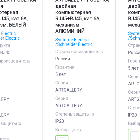
ая
двойная
двой
ютерная
компьютерная
комп
J45, кат.6А,
RJ45+RJ45, кат.6А,
RJ45
зм, БЕЛЫЙ
механизм,
мех
АЛЮМИНИЙ
Electric
Syste
er Electric
/Schne
Systeme Electric
/Schneider Electric
дукта
Стра
Страна производитель
 RJ45
Росс
Россия
производитель
Гара
Гарантия
5 лет
5 лет
я
Сери
Серия
ARTG
ARTGALLERY
Сери
Серия
LERY
ARTG
ARTGALLERY
Степе
Степень защиты ip
LERY
IP20
IP20
 защиты ip
Выбо
Выбор Цвета
вета