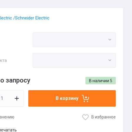
ectric /Schneider Electric
кта
о запросу
В наличии
5
В корзину
авнению
В избранное
печатать