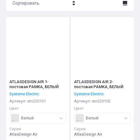
Сортировать
Цена - убывание
Цена - возрастание
Название - Я-А
Название - А-Я
ATLASDESIGN AIR 1-
ATLASDESIGN AIR 2-
постовая РАМКА, БЕЛЫЙ
постовая РАМКА, БЕЛЫЙ
Systeme Electric
Systeme Electric
Артикул:
atn220101
Артикул:
atn220102
Цвет
Цвет
Белый
Белый
Серия
Серия
AtlasDesign Air
AtlasDesign Air