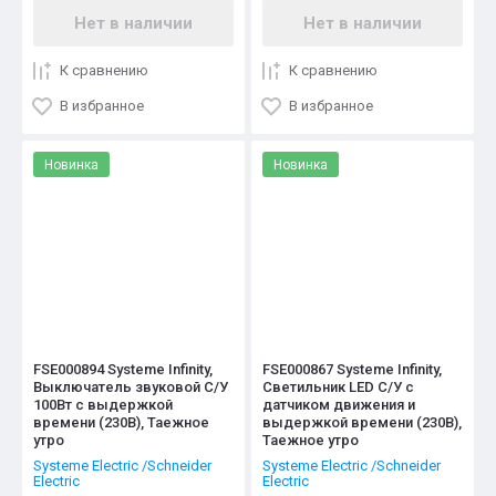
Нет в наличии
Нет в наличии
К сравнению
К сравнению
В избранное
В избранное
Новинка
Новинка
FSE000894 Systeme Infinity,
FSE000867 Systeme Infinity,
Выключатель звуковой С/У
Светильник LED C/У с
100Вт с выдержкой
датчиком движения и
времени (230В), Таежное
выдержкой времени (230В),
утро
Таежное утро
Systeme Electric /Schneider
Systeme Electric /Schneider
Electric
Electric