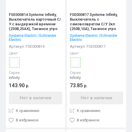
FSE000814 Systeme Infinity,
FSE000817 Systeme Infinity,
Выключатель карточный С/
Выключатель с
У с выдержкой времени
самовозвратом С/У 2кл.
(230В,25АХ), Таежное утро
(250В,10А), Таежное утро
Systeme Electric /Schneider
Systeme Electric /Schneider
Electric
Electric
Артикул:
FSE000814
Артикул:
FSE000817
Цвет
Цвет
Серия
Серия
Infinity
Infinity
143.90
73.85
р.
р.
Нет в наличии
Нет в наличии
К сравнению
К сравнению
В избранное
В избранное