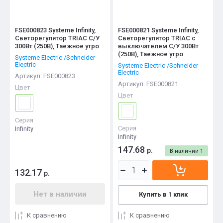
FSE000823 Systeme Infinity,
FSE000821 Systeme Infinity,
Светорегулятор TRIAC С/У
Светорегулятор TRIAC c
300Вт (250В), Таежное утро
выключателем С/У 300Вт
(250В), Таежное утро
Systeme Electric /Schneider
Electric
Systeme Electric /Schneider
Electric
Артикул:
FSE000823
Артикул:
FSE000821
Цвет
Цвет
Серия
Серия
Infinity
Infinity
147.68
р.
В наличии
1
132.17
р.
Нет в наличии
Купить в 1 клик
К сравнению
К сравнению