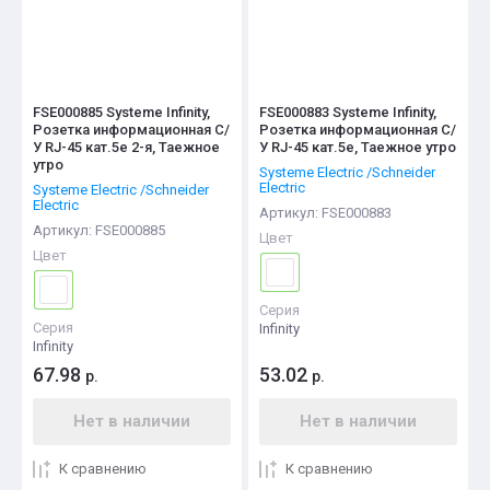
FSE000885 Systeme Infinity,
FSE000883 Systeme Infinity,
Розетка информационная С/
Розетка информационная С/
У RJ-45 кат.5e 2-я, Таежное
У RJ-45 кат.5e, Таежное утро
утро
Systeme Electric /Schneider
Electric
Systeme Electric /Schneider
Electric
Артикул:
FSE000883
Артикул:
FSE000885
Цвет
Цвет
Серия
Серия
Infinity
Infinity
67.98
53.02
р.
р.
Нет в наличии
Нет в наличии
К сравнению
К сравнению