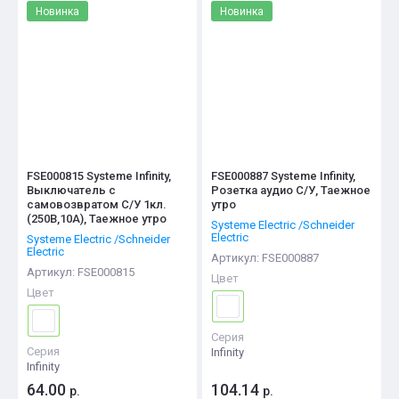
Новинка
Новинка
FSE000815 Systeme Infinity,
FSE000887 Systeme Infinity,
Выключатель с
Розетка аудио С/У, Таежное
самовозвратом С/У 1кл.
утро
(250В,10А), Таежное утро
Systeme Electric /Schneider
Electric
Systeme Electric /Schneider
Electric
Артикул:
FSE000887
Артикул:
FSE000815
Цвет
Цвет
Серия
Серия
Infinity
Infinity
64.00
104.14
р.
р.