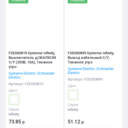
Новинка
Новинка
Цена - возрастание
Название - Я-А
Название - А-Я
FSE000819 Systeme Infinity,
FSE000899 Systeme Infinity,
Выключатель д/ЖАЛЮЗИ
Вывод кабельный С/У,
С/У (250В, 10А), Таежное
Таежное утро
утро
Systeme Electric /Schneider
Electric
Systeme Electric /Schneider
Electric
Артикул:
FSE000899
Артикул:
FSE000819
Цвет
Цвет
Серия
Серия
Infinity
Infinity
73.85
51.12
р.
р.