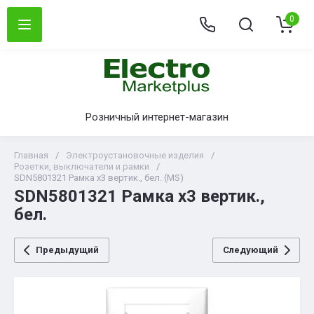
0
Розничный интернет-магазин
Главная
/
Электроустановочные изделия
/
Розетки, выключатели и рамки
/
SDN5801321 Рамка х3 вертик., бел. (MS)
SDN5801321 Рамка х3 вертик.,
бел.
Предыдущий
Следующий