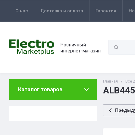
О нас
Доставка и оплата
Гарантия
Но
Розничный
интернет-магазин
Главная
/
Всё 
ALB445
Каталог товаров
Предыд