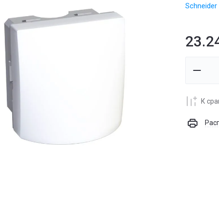
Schneider 
23.2
К ср
Рас