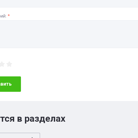
ий:
*
авить
тся в разделах