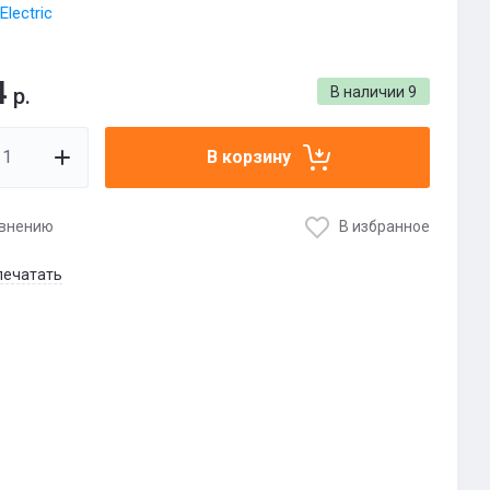
Electric
4
р.
В наличии
9
В корзину
авнению
В избранное
печатать