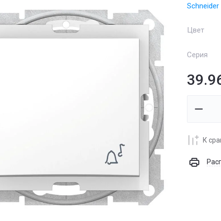
Schneider 
Цвет
Серия
39.9
К ср
Рас