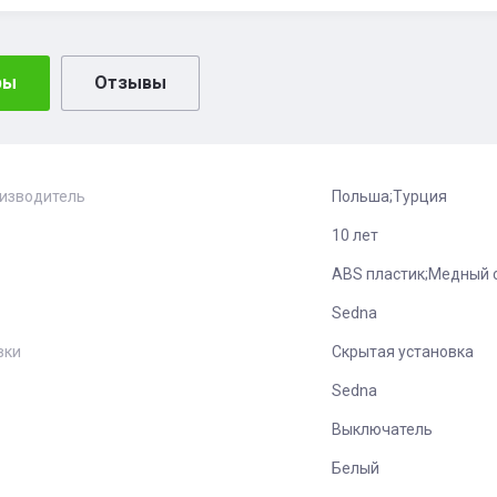
ры
Отзывы
оизводитель
Польша;Турция
10 лет
ABS пластик;Медный 
Sedna
вки
Скрытая установка
Sedna
Выключатель
Белый