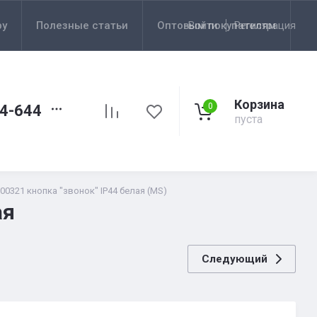
ру
Полезные статьи
Оптовым покупателям
Войти
Регистрация
Корзина
0
44-644
пуста
0321 кнопка "звонок" IP44 белая (MS)
ая
Следующий