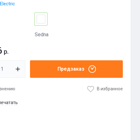
Electric
Sedna
6
р.
Предзаказ
авнению
В избранное
печатать