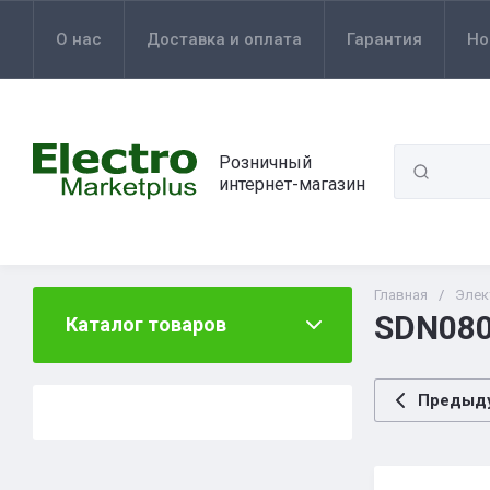
О нас
Доставка и оплата
Гарантия
Но
Розничный
интернет-магазин
Главная
/
Элек
SDN080
Каталог товаров
Предыд