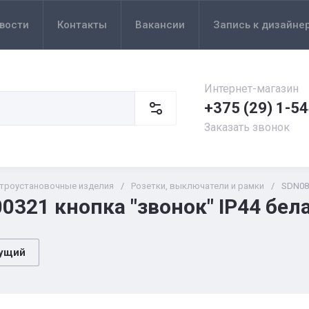
вости
Контакты
Вакансии
Запись к дизайне
Интернет-магазин
+375 (29) 1-5
Заказать звонок
троустановочные изделия
/
Розетки, выключатели и рамки
/
SDN080
0321 кнопка "звонок" IP44 бел
ущий