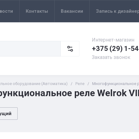
вости
Контакты
Вакансии
Запись к дизайне
Интернет-магазин
+375 (29) 1-5
Заказать звонок
льное оборудование (Автоматика)
/
Реле
/
Многофункциональное ре
ункциональное реле Welrok VI
ущий