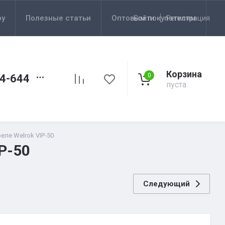
ру
Полезные статьи
Оптовым покупателям
Войти
Регистрация
Корзина
0
44-644
пуста
ле Welrok VIP-50
P-50
Следующий