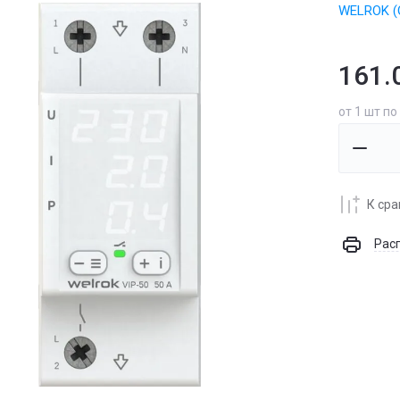
WELROK (
161.
от 1 шт по
К ср
Рас