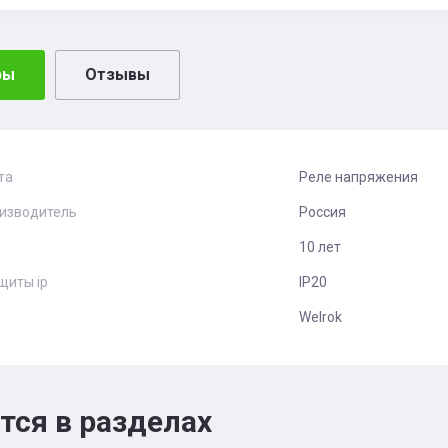
ры
Отзывы
та
Реле напряжения
оизводитель
Россия
10 лет
щиты ip
IP20
Welrok
тся в разделах