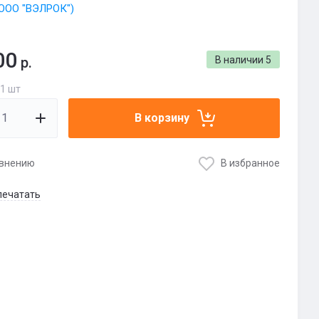
ООО "ВЭЛРОК")
00
р.
В наличии
5
 1 шт
В корзину
авнению
В избранное
печатать