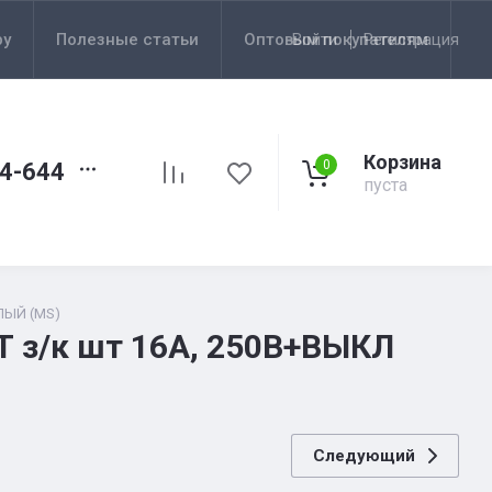
ру
Полезные статьи
Оптовым покупателям
Войти
Регистрация
Корзина
0
44-644
пуста
ЛЫЙ (MS)
Т з/к шт 16А, 250В+ВЫКЛ
Следующий