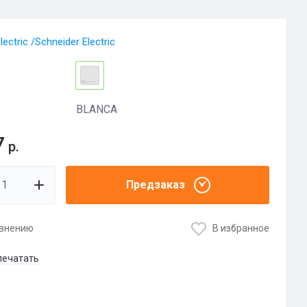
ectric /Schneider Electric
BLANCA
7
р.
Предзаказ
авнению
В избранное
печатать