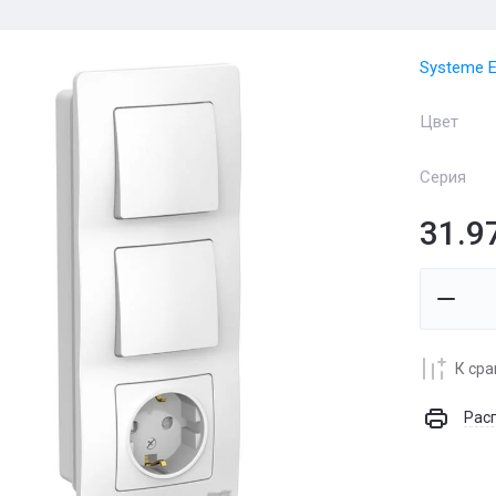
Systeme El
Цвет
Серия
31.9
К ср
Рас