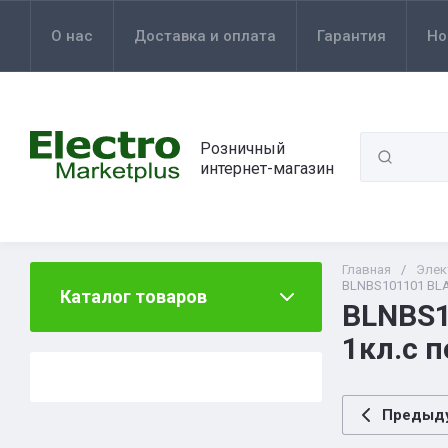
О нас
Доставка и оплата
Гарантия
Но
Розничный
интернет-магазин
Главная
/
Элек
BLNBS101101 BLA
Каталог товаров
BLNBS1
1кл.с 
Предыд