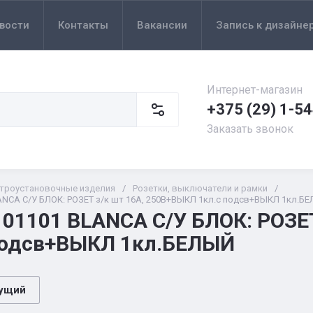
вости
Контакты
Вакансии
Запись к дизайне
Интернет-магазин
+375 (29) 1-5
Заказать звонок
троустановочные изделия
/
Розетки, выключатели и рамки
/
NCA С/У БЛОК: РОЗЕТ з/к шт 16А, 250В+ВЫКЛ 1кл.с подсв+ВЫКЛ 1кл.БЕ
01101 BLANCA С/У БЛОК: РОЗЕ
подсв+ВЫКЛ 1кл.БЕЛЫЙ
ущий