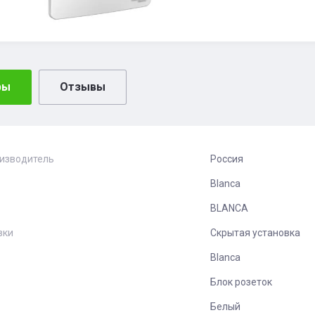
ры
Отзывы
оизводитель
Россия
Blanca
BLANCA
вки
Скрытая установка
Blanca
Блок розеток
Белый