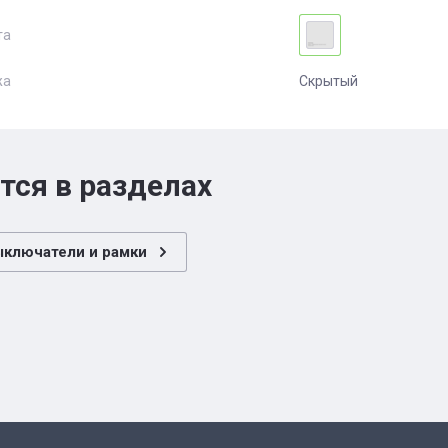
та
жа
Скрытый
тся в разделах
ыключатели и рамки