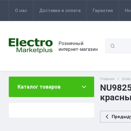
О нас
Доставка и оплата
Гарантия
Но
Розничный
интернет-магазин
Главная
/
Элек
NU982
Каталог товаров
красн
Предыд