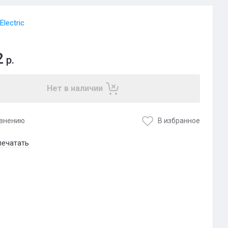
Electric
2
р.
Нет в наличии
авнению
В избранное
печатать