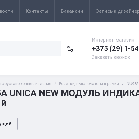
вости
Контакты
Вакансии
Запись к дизайне
Интернет-магазин
+375 (29) 1-5
Заказать звонок
троустановочные изделия
/
Розетки, выключатели и рамки
/
NU982
5A UNICA NEW МОДУЛЬ ИНДИКА
ый
ущий