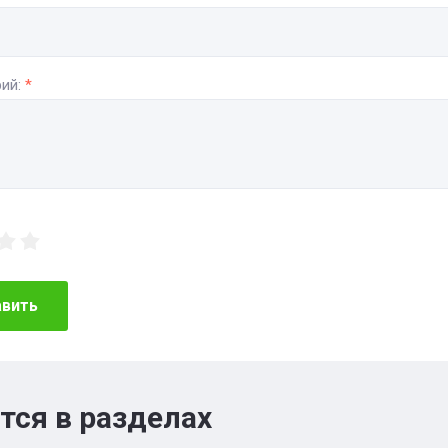
ий:
*
авить
тся в разделах