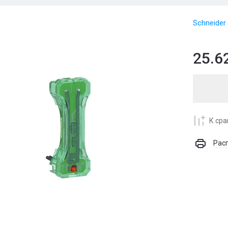
Schneider 
25.6
К ср
Рас